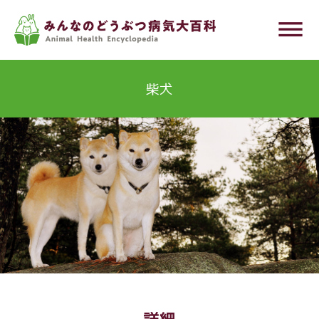
メ
dehaze
イ
ン
コ
柴犬
ン
テ
ン
ツ
に
移
動