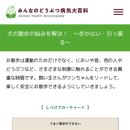
メ
dehaze
イ
ン
コ
犬の散歩の悩みを解決！ ～歩かない・引っ張
ン
る～
テ
ン
お散歩は運動のためだけでなく、においや音、他の人や
ツ
どうぶつなど、さまざまな刺激に触れることができる貴
に
重な時間です。飼い主さんがワンちゃんをリードして、
移
楽しく安全にお散歩できるようにしていきましょう。
動