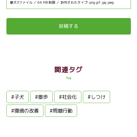
最大3ファイル ／ 64 MB 制限 ／ 許可されたタイプ: png gif jpg jpeg
関連タグ
Tag
#子犬
#散歩
#社会化
#しつけ
#環境の改善
#問題行動