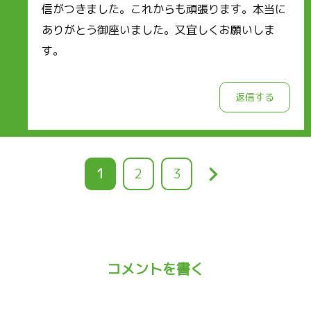
信がつきました。これからも頑張ります。本当に
ありがとう御座いました。又宜しくお願いしま
す。
返信する
keyboard_arrow_right
カ
1
ペ
2
ペ
3
レ
ー
ー
ン
ジ
ジ
ト
ペ
コメントを書く
ー