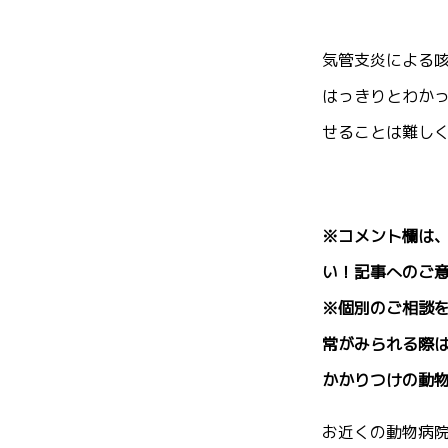
気管支炎による
はっきりとわか
せることは難し
※コメント欄は
い！記事へのご
※個別のご相談
常がみられる際
かかりつけの動
お近くの動物病