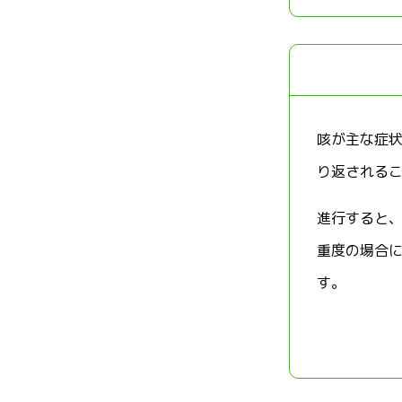
咳が主な症
り返される
進行すると
重度の場合
す。