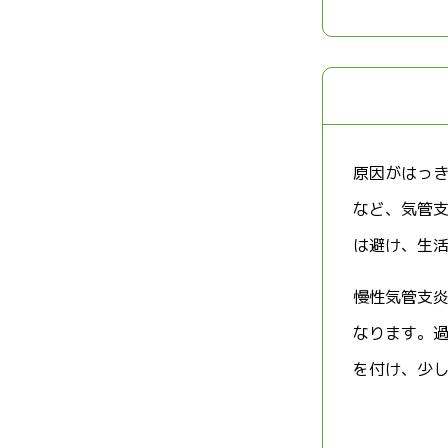
原因がはっ
など、気管
は避け、生
慢性気管支
なります。
を付け、少