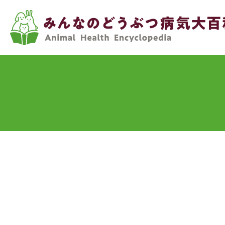
メ
イ
ン
コ
ン
テ
ン
ツ
に
移
動