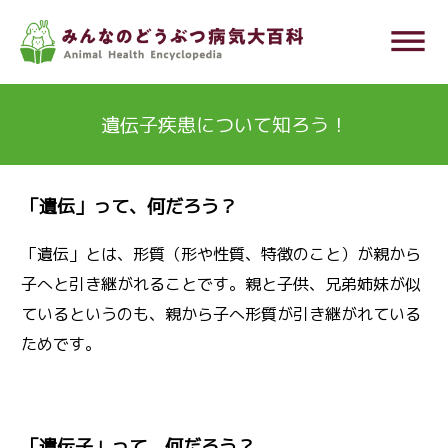
メ
dehaze
イ
ン
コ
遺伝子疾患について知ろう！
ン
テ
ン
「遺伝」って、何だろう？
ツ
「遺伝」とは、形質（形や性質、特徴のこと）が親から
に
子へと引き継がれることです。親と子供、兄弟姉妹が似
移
ているというのも、親から子へ形質が引き継がれている
動
ためです。
「遺伝子」って、何だろう？