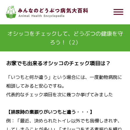
メ
dehaze
イ
ン
コ
オシッコをチェックして、どうぶつの健康を守
ン
ろう！（2）
テ
ン
お家でも出来るオシッコのチェック項目は？
ツ
に
「いつもと何か違う」という場合には、一度動物病院に
移
相談してみると安心ですね。
動
代表的なチェック項目を次に幾つか挙げてみました
【排尿時の素振りがいつもと違う・・・】
例：「最近、決められたトイレ以外でも我慢しきれず、
してしまうことが多い」「オシッコをする素振りを繰り