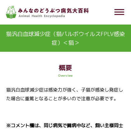
メ
dehaze
イ
ン
コ
猫汎白血球減少症（猫パルボウイルスFPLV感染
ン
症）＜猫＞
テ
ン
ツ
概要
に
Overview
移
猫汎白血球減少症は感染力が強く、子猫が感染し発症し
動
た場合に重篤となることが多いので注意が必要です。
※コメント欄は、同じ病気で闘病中など、飼い主様同士