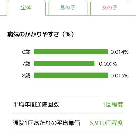
全体
男の子
女の子
病気のかかりやすさ（％）
0歳
0.014%
7歳
0.009%
8歳
0.013%
平均年間通院回数
1回程度
通院1回あたりの平均単価
6,910円程度