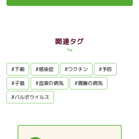
関連タグ
Tag
#下痢
#感染症
#ワクチン
#予防
#子猫
#血液の病気
#胃腸の病気
#パルボウイルス