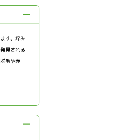
れます。痒み
で発見される
、脱毛や赤