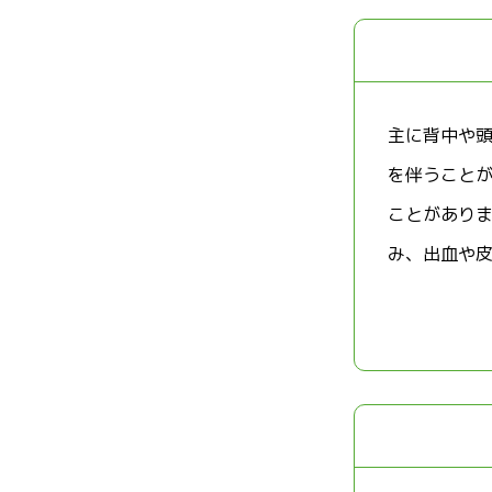
主に背中や
を伴うこと
ことがあり
み、出血や