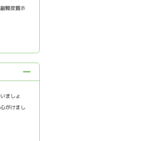
、副腎皮質ホ
行いましょ
を心がけまし