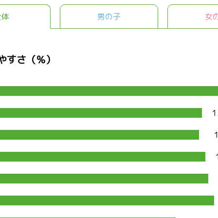
全体
男の子
女
やすさ（％）
1