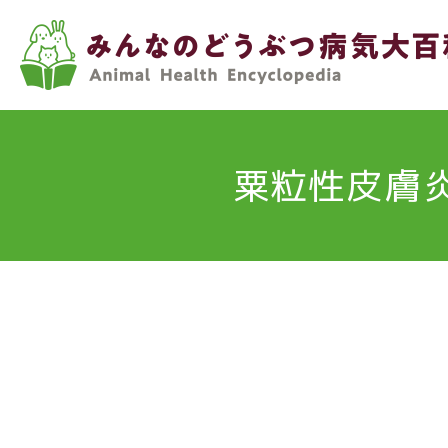
メ
イ
ン
コ
ン
テ
粟粒性皮膚
ン
ツ
に
移
動