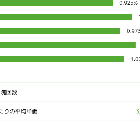
0.925%
0.97
1.0
通院回数
たりの平均単価
3