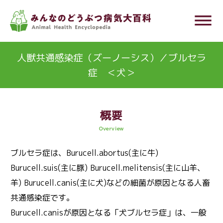
メ
dehaze
イ
ン
コ
人獣共通感染症（ズーノーシス）／ブルセラ
ン
症 ＜犬＞
テ
ン
ツ
概要
に
Overview
移
ブルセラ症は、Burucell.abortus(主に牛)
動
Burucell.suis(主に豚) Burucell.melitensis(主に山羊、
羊) Burucell.canis(主に犬)などの細菌が原因となる人畜
共通感染症です。
Burucell.canisが原因となる「犬ブルセラ症」は、一般