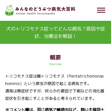
メ
dehaze
イ
ン
コ
犬のトリコモナス症ってどんな病気？原因や症
ン
状、治療法を解説！
テ
ン
ツ
概要
に
Overview
移
トリコモナス症は腸トリコモナス（Pentatrichomonas
動
hominis）という原虫が原因で起こる病気です。
通常は無症状ですが、何らかの要因で下痢などの消化器
症状を引き起こすことがあると考えられています。
※コメント欄は、同じ病気で闘病中など、飼い主様同士