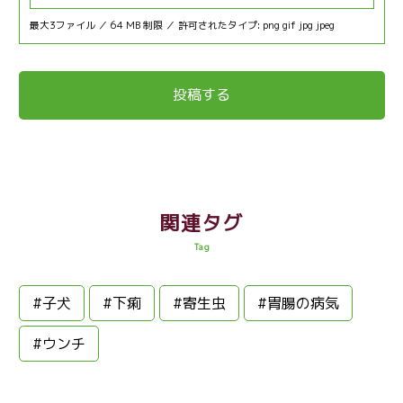
最大3ファイル ／ 64 MB 制限 ／ 許可されたタイプ: png gif jpg jpeg
関連タグ
Tag
#子犬
#下痢
#寄生虫
#胃腸の病気
#ウンチ