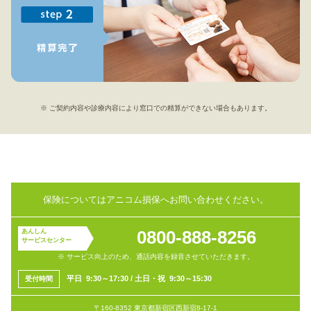
※ ご契約内容や診療内容により窓口での精算ができない場合もあります。
保険についてはアニコム損保へお問い合わせください。
0800-888-8256
あんしん
サービスセンター
※ サービス向上のため、通話内容を録音させていただきます。
平
日 9:30～17:30
/
土日・祝 9:30～15:30
受付
時間
〒160-8352 東京都新宿区西新宿8-17-1